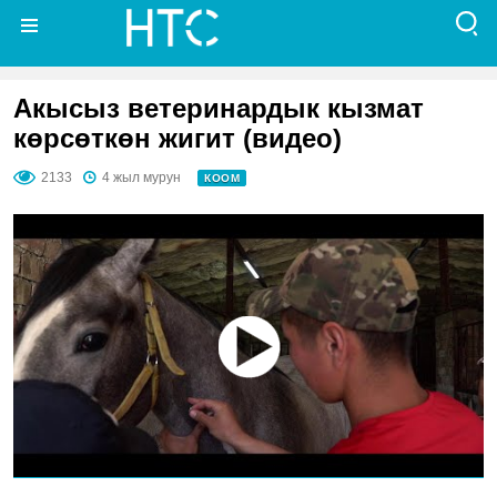
Акысыз ветеринардык кызмат
көрсөткөн жигит (видео)
2133
4 жыл мурун
КООМ