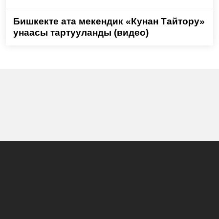
Бишкекте ата мекендик «Кунан Тайтору»
унаасы тартууланды (видео)
Башкы бет
Жаңылыктар
Долбоорлор
Көрсөтүүлөр программасы
Биз жөнүндө
Жарнама