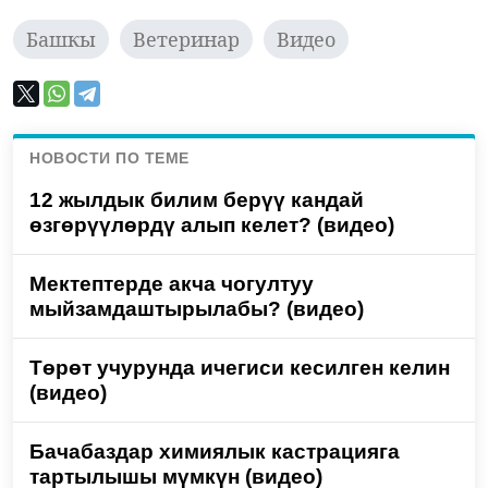
Башкы
Ветеринар
Видео
НОВОСТИ ПО ТЕМЕ
12 жылдык билим берүү кандай
өзгөрүүлөрдү алып келет? (видео)
Мектептерде акча чогултуу
мыйзамдаштырылабы? (видео)
Төрөт учурунда ичегиси кесилген келин
(видео)
Бачабаздар химиялык кастрацияга
тартылышы мүмкүн (видео)