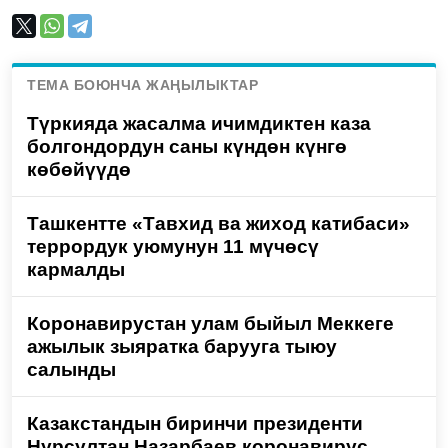
ТЕМА БОЮНЧА ЖАҢЫЛЫКТАР
Түркияда жасалма ичимдиктен каза
болгондордун саны күндөн күнгө
көбөйүүдө
Ташкентте «Тавхид ва жиход катибаси»
террордук уюмунун 11 мүчөсү
кармалды
Коронавирустан улам быйыл Меккеге
ажылык зыяратка барууга тыюу
салынды
Казакстандын биринчи президенти
Нурсултан Назарбаев коронавирус