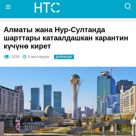
Алматы жана Нур-Султанда
шарттары катаалдашкан карантин
күчүнө кирет
3156
6 жыл мурун
ДҮЙНӨДӨ