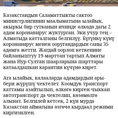
Казакстандын Саламаттыкты сактоо
министрлигинин маалыматына ылайык,
акыркы бир сутканын ичинде өлкөдө дагы 2
адам коронавирус жуктурган. Эки учур тең –
Алматыда катталганы белгилүү. Бүгүнкү күнү
коронавирус менен ооругандардын саны 35
адамга жетти. Жагдай оорлоп кеткенине
байланыштуу 19-марттан тартып Алматы
жана Нур-Султан шаарларына шарттары
катаалдашкан карантин күчүнө кирет.
Ага ылайык, калааларда адамдардын ары-
бери жүрүшү чектелет. Коомдук транспорт
каттамы азайтылып, өлкөгө кирген-чыккан
автотранспорт да чектелип, көзөмөлгө
алынат. Белгилей кетсек, 2 күн мурда
Казакстан аймагына өзгөчө кырдаал режими
киргизилген.