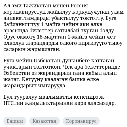
Ал эми Тажикстан менен Россия
коронавирустун жайылуу коркунучунан улам
авиакаттамдарды убактылуу токтотту. Буга
байланыштуу 1-майга чейин эки өлкө
арасында билеттер сатылбай турган болду.
Орус өкмөтү 18-марттан 1-майга чейин чет
өлкөлүк жарандарды өлкөгө киргизүүгө тыюу
саларын жарыялаган.
Буга чейин Өзбекстан Душанбеге каттаган
учактарын токтоткон. Чек ара бекеттеринде
Өзбекстан өз жарандарын гана кабыл алып
жатат. Кетүүнү каалаган башка өлкө
жарандарын чыгарууда.
Бул тууралуу маалыматты кенеңирээк
НТСтин жаңылыктарынан көрө аласыздар.
Башкы
Казакстан
Коронавирус