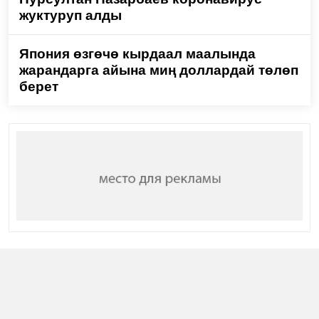
жуктуруп алды
Япония өзгөчө кырдаал маалында
жарандарга айына миң доллардай төлөп
берет