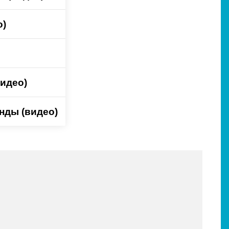
о)
идео)
нды (видео)