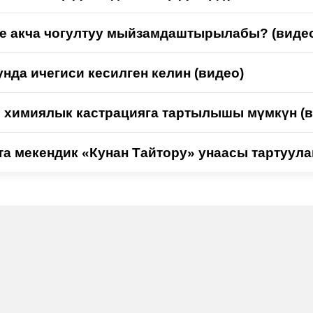
е акча чогултуу мыйзамдаштырылабы? (виде
нда ичегиси кесилген келин (видео)
 химиялык кастрацияга тартылышы мүмкүн (в
та мекендик «Кунан Тайтору» унаасы тартуула