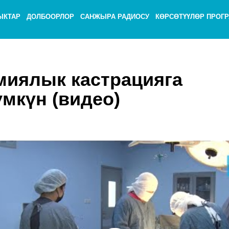
ЫКТАР
ДОЛБООРЛОР
САНЖЫРА РАДИОСУ
КӨРСӨТҮҮЛӨР ПРОГ
миялык кастрацияга
мкүн (видео)