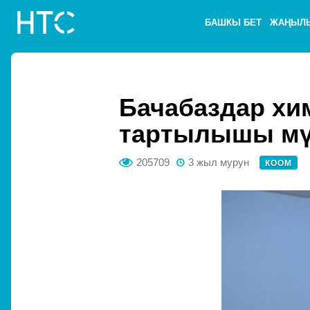
БАШКЫ БЕТ
ЖАҢЫЛ
Бачабаздар хи
тартылышы мү
205709
3 жыл мурун
КООМ