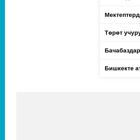
Мектептерд
Төрөт учуру
Бачабаздар
Бишкекте а