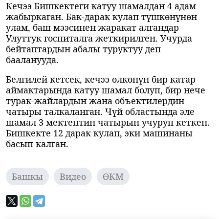
Кечээ Бишкектеги катуу шамалдан 4 адам
жабыркаган. Бак-дарак кулап түшкөнүнөн
улам, баш мээсинен жаракат алгандар
Улуттук госпиталга жеткирилген. Учурда
бейтаптардын абалы туруктуу деп
бааланууда.
Белгилей кетсек, кечээ өлкөнүн бир катар
аймактарында катуу шамал болуп, бир нече
турак-жайлардын жана объектилердин
чатыры талкаланган. Чүй областында эле
шамал 3 мектептин чатырын учуруп кеткен.
Бишкекте 12 дарак кулап, эки машинаны
басып калган.
Башкы
Видео
ӨКМ