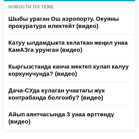
НОВОСТИ ПО ТЕМЕ
Шыбы ураган Ош аэропорту. Окуяны
прокуратура иликтейт (видео)
Катуу ылдамдыкта келаткан жеңил унаа
КамАЗга урунган (видео)
Кыргызстанда канча мектеп кулап калуу
коркунучунда? (видео)
Дача-СУда кулаган учактагы жүк
контрабанда болгонбу? (видео)
Айып аянтчасында 3 унаа өрттөндү
(видео)