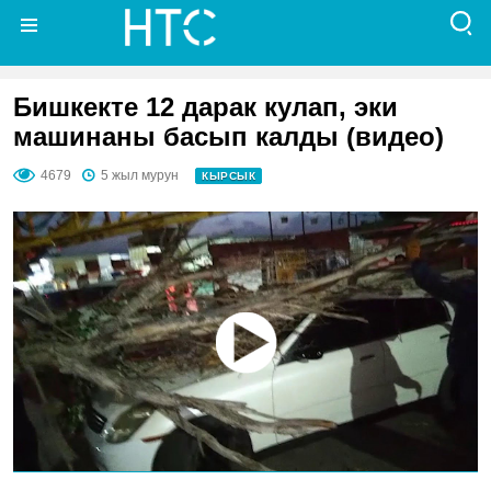
Бишкекте 12 дарак кулап, эки
машинаны басып калды (видео)
4679
5 жыл мурун
КЫРСЫК