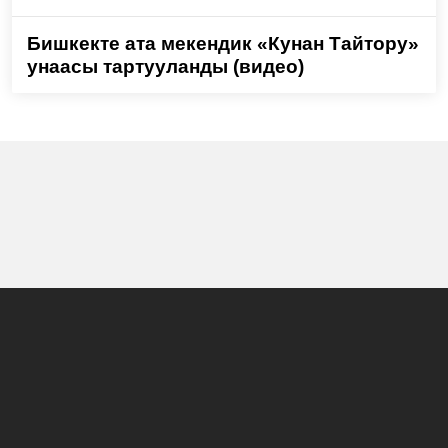
Бишкекте ата мекендик «Кунан Тайтору»
унаасы тартууланды (видео)
Башкы бет
Жаңылыктар
Долбоорлор
Көрсөтүүлөр программасы
Биз жөнүндө
Жарнама