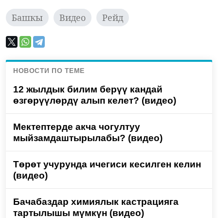
Башкы
Видео
Рейд
НОВОСТИ ПО ТЕМЕ
12 жылдык билим берүү кандай
өзгөрүүлөрдү алып келет? (видео)
Мектептерде акча чогултуу
мыйзамдаштырылабы? (видео)
Төрөт учурунда ичегиси кесилген келин
(видео)
Бачабаздар химиялык кастрацияга
тартылышы мүмкүн (видео)