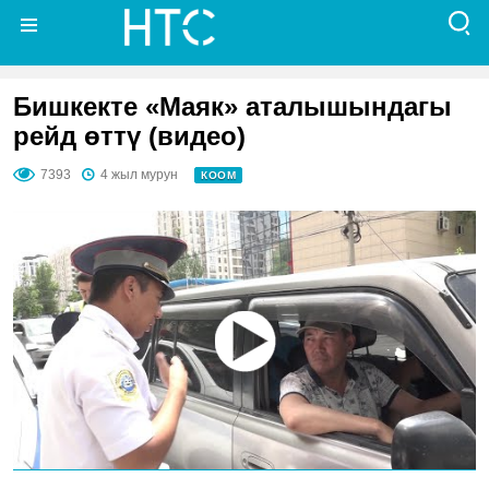
Бишкекте «Маяк» аталышындагы
рейд өттү (видео)
7393
4 жыл мурун
КООМ