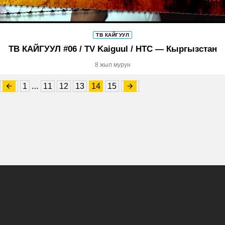
ТВ КАЙГУУЛ
ТВ КАЙГУУЛ #06 / TV Kaiguul / НТС — Кыргызстан
8 жыл мурун
…
1
11
12
13
14
15
Башкы бет
Жаңылыктар
Долбоорлор
Көрсөтүүлөр программасы
Биз жөнүндө
Жарнама