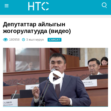
Депутаттар айлыгын
жогорулатууда (видео)
180958
3 жыл мурун
САЯСАТ