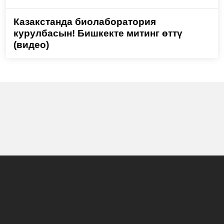
Казакстанда биолаборатория
курулбасын! Бишкекте митинг өттү
(видео)
Башкы бет
Жаңылыктар
Долбоорлор
Көрсөтүүлөр программасы
Биз жөнүндө
Жарнама