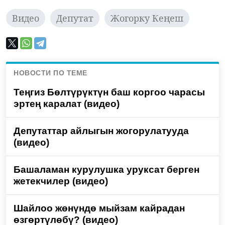
Видео
Депутат
Жогорку Кеңеш
НОВОСТИ ПО ТЕМЕ
Теңгиз Бөлтүрүктүн баш коргоо чарасы
эртең каралат (видео)
Депутаттар айлыгын жогорулатууда
(видео)
Башаламан курулушка уруксат берген
жетекчилер (видео)
Шайлоо жөнүндө мыйзам кайрадан
өзгөртүлөбү? (видео)