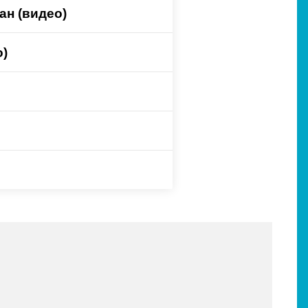
ан (видео)
о)