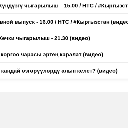
 Күндүзгү чыгарылыш – 15.00 / НТС / #Кыргызст
евной выпуск - 16.00 / НТС / #Кыргызстан (виде
 Кечки чыгарылыш - 21.30 (видео)
 коргоо чарасы эртең каралат (видео)
кандай өзгөрүүлөрдү алып келет? (видео)