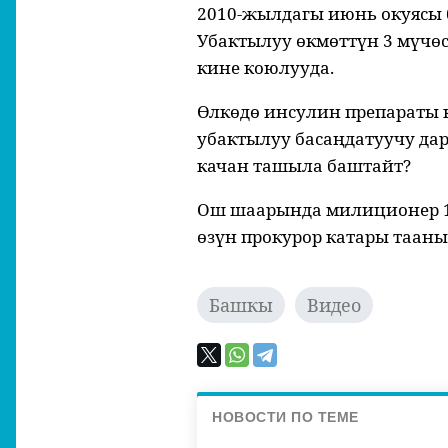
2010-жылдагы июнь окуясы
Убактылуу өкмөттүн 3 мүчө
кине коюлууда.
Өлкөдө инсулин препараты 
убактылуу басаңдатуучу да
качан ташыла баштайт?
Ош шаарында милиционер 15
өзүн прокурор катары тааны
Башкы
Видео
НОВОСТИ ПО ТЕМЕ