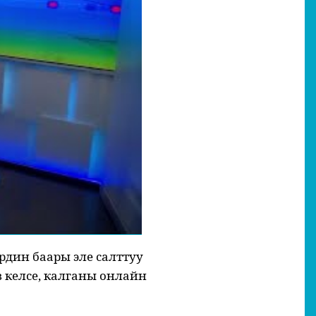
рдин баары эле салттуу
 келсе, калганы онлайн