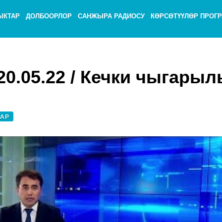
ЫКТАР
ДОЛБООРЛОР
САНЖЫРА РАДИОСУ
КӨРСӨТҮҮЛӨР ПРОГ
20.05.22 / Кечки чыгары
АР