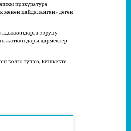
ашкы прокуратура
к менен пайдаланган» деген
алдыккандарга ооруну
ып жаткан дары-дармектер
ен колго түшсө, Бишкекте