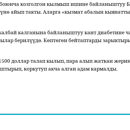
 боюнча козголгон кылмыш ишине байланыштуу Б
сүнө айып такты. Аларга «кызмат абалын кыянатты
калбай калганына байланыштуу кант диабетине ч
рылар берилүүдө. Көптөгөн бейтаптарды зарыктыр
00 доллар талап кылып, пара алып жаткан жерин
штырып, коркутуп акча алган адам кармалды.