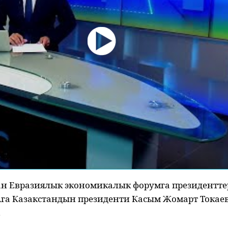
ан Евразиялык экономикалык форумга президентте
га Казакстандын президенти Касым Жомарт Токаев
.