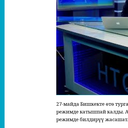
27-майда Бишкекте өтө тург
режимде катышпай калды. А
режимде билдирүү жасашат