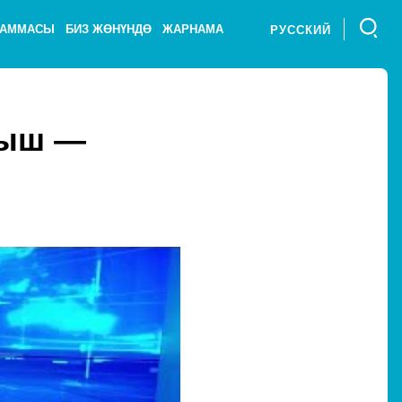
РАММАСЫ
БИЗ ЖӨНҮНДӨ
ЖАРНАМА
РУССКИЙ
лыш —