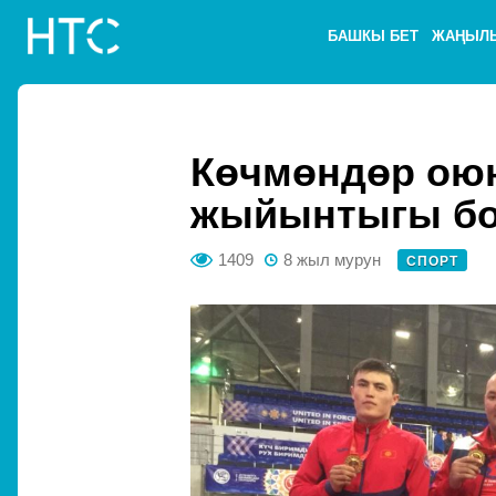
БАШКЫ БЕТ
ЖАҢЫЛ
Көчмөндөр ою
жыйынтыгы бо
1409
8 жыл мурун
СПОРТ