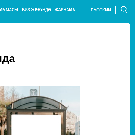
РАММАСЫ
БИЗ ЖӨНҮНДӨ
ЖАРНАМА
РУССКИЙ
нда