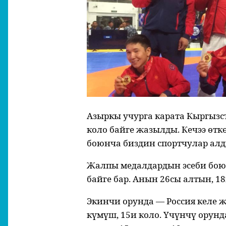
Азыркы учурга карата Кыргызст
коло байге жазылды. Кечээ ө
боюнча биздин спортчулар алд
Жалпы медалдардын эсеби бою
байге бар. Анын 26сы алтын, 18
Экинчи орунда — Россия келе ж
күмүш, 15и коло. Үчүнчү орунд