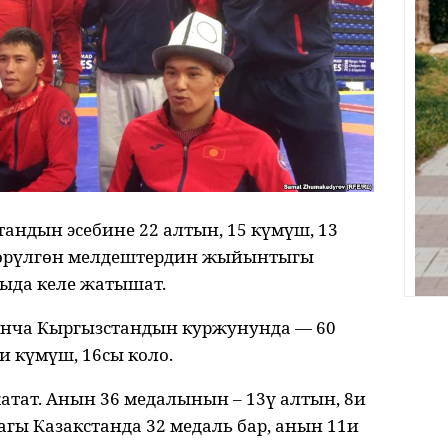
андын эсебине 22 алтын, 15 күмүш, 13
ткөрүлгөн мелдештердин жыйынтыгы
ыда келе жатышат.
нча Кыргызстандын куржунунда — 60
и күмүш, 16сы коло.
атат. Анын 36 медалынын – 13ү алтын, 8и
агы Казакстанда 32 медаль бар, анын 11и