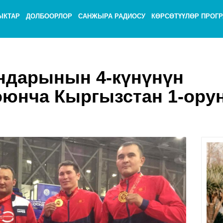
ЫКТАР
ДОЛБООРЛОР
САНЖЫРА РАДИОСУ
КӨРСӨТҮҮЛӨР ПРОГ
ндарынын 4-күнүнүн
юнча Кыргызстан 1-ору