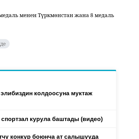
медаль менен Түркмөнстан жана 8 медаль
де
 элибиздин колдоосуна муктаж
 спортзал курула баштады (видео)
тчу конкур боюнча ат салышууда