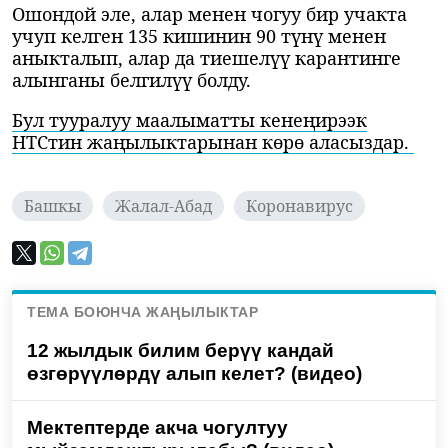
Ошондой эле, алар менен чогуу бир учакта
учуп келген 135 кишинин 90 түнү менен
аныкталып, алар да тиешелүү карантинге
алынганы белгилүү болду.
Бул тууралуу маалыматты кенеңирээк
НТСтин жаңылыктарынан көрө аласыздар.
Башкы
Жалал-Абад
Коронавирус
ТЕМА БОЮНЧА ЖАҢЫЛЫКТАР
12 жылдык билим берүү кандай
өзгөрүүлөрдү алып келет? (видео)
Мектептерде акча чогултуу