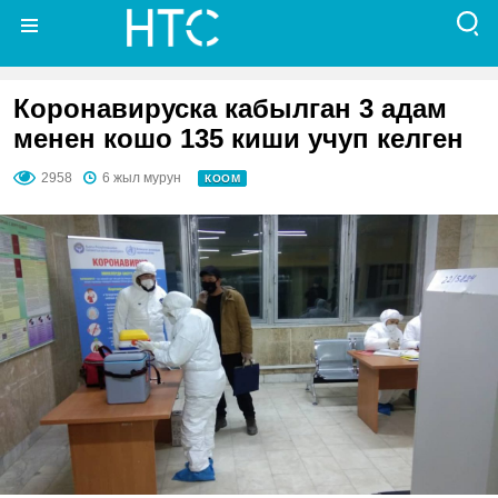
Коронавируска кабылган 3 адам
менен кошо 135 киши учуп келген
2958
6 жыл мурун
КООМ