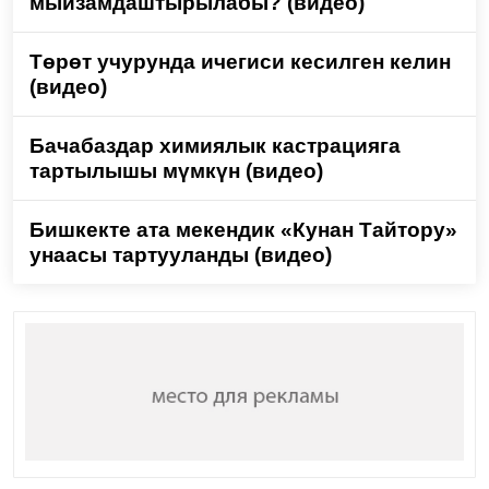
мыйзамдаштырылабы? (видео)
Төрөт учурунда ичегиси кесилген келин
(видео)
Бачабаздар химиялык кастрацияга
тартылышы мүмкүн (видео)
Бишкекте ата мекендик «Кунан Тайтору»
унаасы тартууланды (видео)