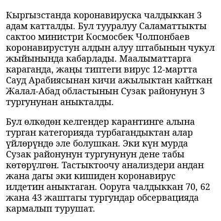
Кыргызстанда коронавируска чалдыккан 3
адам катталды. Бул тууралуу Саламаттыкты
сактоо министри Космосбек Чолпонбаев
коронавирустун алдын алуу штабынын чукул
жыйынында кабарлады. Маалыматтарга
караганда, жаңы типтеги вирус 12-мартта
Сауд Арабиясынан кичи ажылыктан кайткан
Жалал-Абад областынын Сузак районунун 3
тургунунан аныкталды.
Бул өлкөдөн келгендер карантинге алына
турган категорияда турбагандыктан алар
үйлөрүндө эле болушкан. Эки күн мурда
Сузак районунун тургунунун дене табы
көтөрүлгөн. Тастыктоочу анализдери андан
жана дагы эки кишиден коронавирус
илдетин аныктаган. Ооруга чалдыккан 70, 62
жана 43 жаштагы тургундар обсервацияда
кармалып турушат.