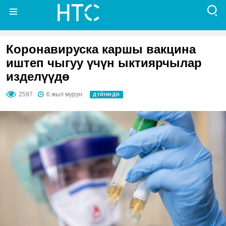
Коронавируска каршы вакцина
иштеп чыгуу үчүн ыктиярчылар
изделүүдө
2597
6 жыл мурун
ДҮЙНӨДӨ