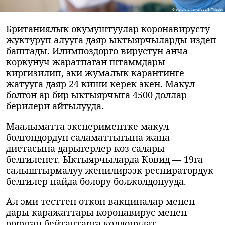
Британиялык окумуштуулар коронавирусту
жуктуруп алууга даяр ыктыярчыларды издеп
баштады. Илимпоздорго вирустун анча
коркунуч жаратпаган штаммдары
киргизилип, эки жумалык карантинге
жатууга даяр 24 киши керек экен. Макул
болгон ар бир ыктыярчыга 4500 доллар
берилери айтылууда.
Маалыматта экспериментке макул
болгондордун саламаттыгына жана
диетасына дарыгерлер көз салары
белгиленет. Ыктыярчыларда Ковид — 19га
салыштырмалуу жеңилирээк респиратордук
белгилер пайда болору болжолдонууда.
Ал эми тесттен өткөн вакциналар менен
дары каражаттары коронавирус менен
ооруган бейтаптарга колдонулат.