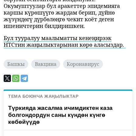
Окумуштуулар бул аракеттер эпидемияга
каршы күрөшүүгө жардам берип, дүйнө
жүзүндөгү дүрбөлөңгө чекит коёт деген
ишеничтерин билдиришкен.
Бул тууралуу маалыматты кенеңирээк
НТСтин жаңылыктарынан көрө аласыздар.
Башкы
Вакцина
Коронавирус
ТЕМА БОЮНЧА ЖАҢЫЛЫКТАР
Түркияда жасалма ичимдиктен каза
болгондордун саны күндөн күнгө
көбөйүүдө