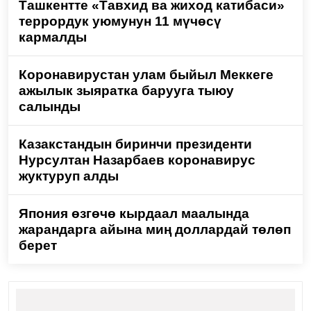
Ташкентте «Тавхид ва жиход катибаси»
террордук уюмунун 11 мүчөсү
кармалды
Коронавирустан улам быйыл Меккеге
ажылык зыяратка барууга тыюу
салынды
Казакстандын биринчи президенти
Нурсултан Назарбаев коронавирус
жуктуруп алды
Япония өзгөчө кырдаал маалында
жарандарга айына миң доллардай төлөп
берет