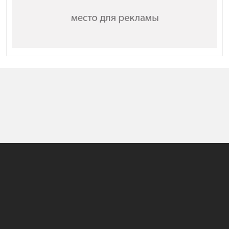
Башкы бет
Жаңылыктар
Долбоорлор
Көрсөтүүлөр программасы
Биз жөнүндө
Жарнама