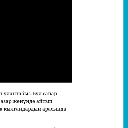
 улантабыз. Бул сапар
базар жөнүндө айтып
да кылгандардын арасында