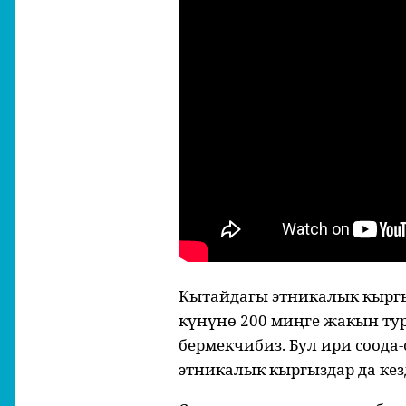
Кытайдагы этникалык кыргы
күнүнө 200 миңге жакын ту
бермекчибиз. Бул ири соод
этникалык кыргыздар да кез