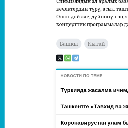
Синьцзяндын эл аралык баз
кечектердин түрү, асыл та
Ошондой эле, дүйнөнүн эң 
концерттик программалар да
Башкы
Кытай
НОВОСТИ ПО ТЕМЕ
Түркияда жасалма ичимд
Ташкентте «Тавхид ва ж
Коронавирустан улам б