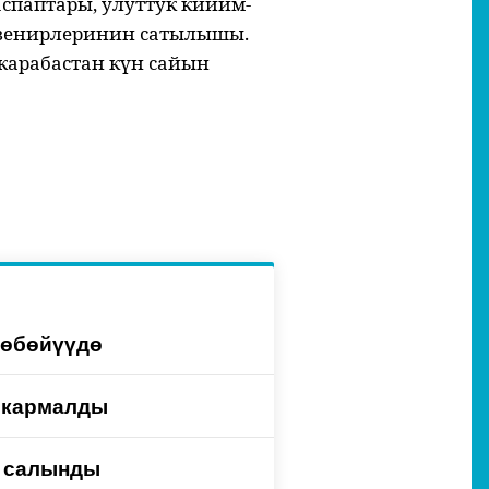
спаптары, улуттук кийим-
сувенирлеринин сатылышы.
карабастан күн сайын
көбөйүүдө
ү кармалды
у салынды