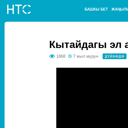
БАШКЫ БЕТ
ЖАҢЫЛ
Кытайдагы эл 
1868
7 жыл мурун
ДҮЙНӨДӨ