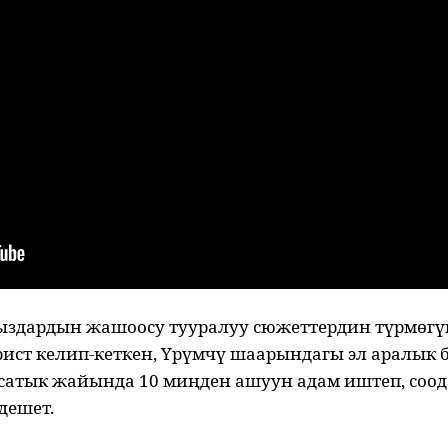
здардын жашоосу тууралуу сюжеттердин түрмөгүн
рист келип-кеткен, Үрүмчү шаарындагы эл аралык 
а-сатык жайында 10 миңден ашуун адам иштеп, соо
дешет.