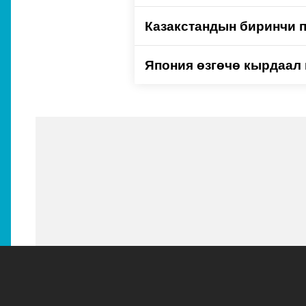
Казакстандын биринчи 
Япония өзгөчө кырдаал