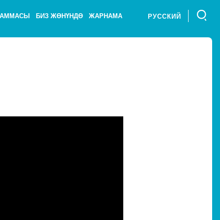
РАММАСЫ
БИЗ ЖӨНҮНДӨ
ЖАРНАМА
РУССКИЙ