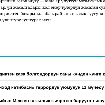
арынын өзгөчөлүгү — анда ар улуттун музыкалык а
штар, үй жасалгалары, кол өнөрчүлөрдүн жасаган 
чоң делген базарында аба ырайынын ысык-суугуна 
 уюштурулуп турат экен.
иктен каза болгондордун саны күндөн күнгө 
иход катибаси» террордук уюмунун 11 мүчөс
ыйыл Меккеге ажылык зыяратка барууга тыю