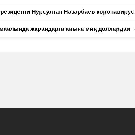
президенти Нурсултан Назарбаев коронавирус
 маалында жарандарга айына миң доллардай т