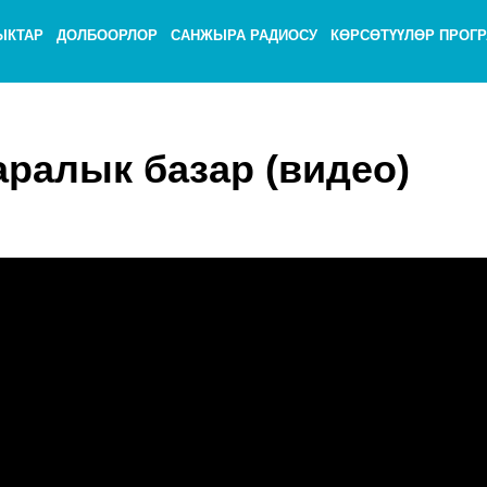
ЫКТАР
ДОЛБООРЛОР
САНЖЫРА РАДИОСУ
КӨРСӨТҮҮЛӨР ПРОГ
аралык базар (видео)