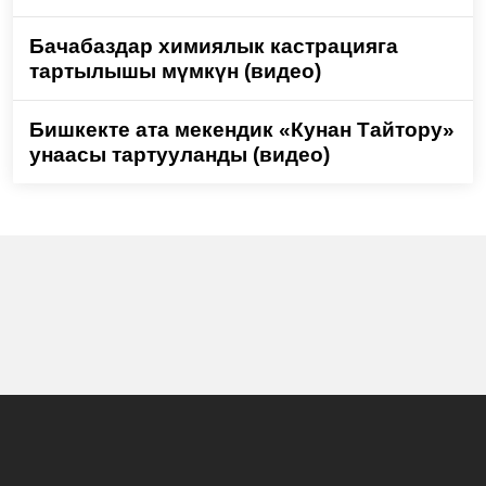
Бачабаздар химиялык кастрацияга
тартылышы мүмкүн (видео)
Бишкекте ата мекендик «Кунан Тайтору»
унаасы тартууланды (видео)