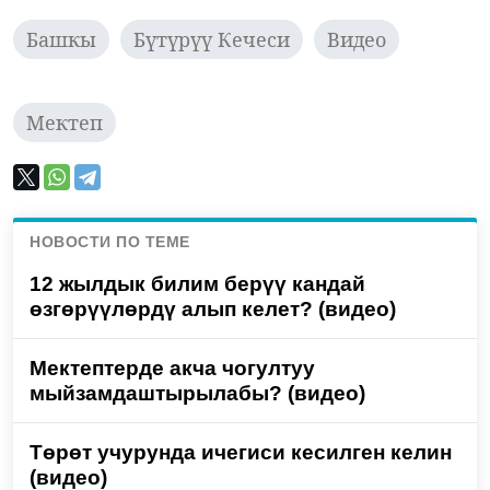
Башкы
Бүтүрүү Кечеси
Видео
Мектеп
НОВОСТИ ПО ТЕМЕ
12 жылдык билим берүү кандай
өзгөрүүлөрдү алып келет? (видео)
Мектептерде акча чогултуу
мыйзамдаштырылабы? (видео)
Төрөт учурунда ичегиси кесилген келин
(видео)