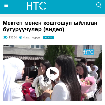
Мектеп менен коштошуп ыйлаган
бүтүрүүчүлөр (видео)
13254
4 жыл мурун
КООМ