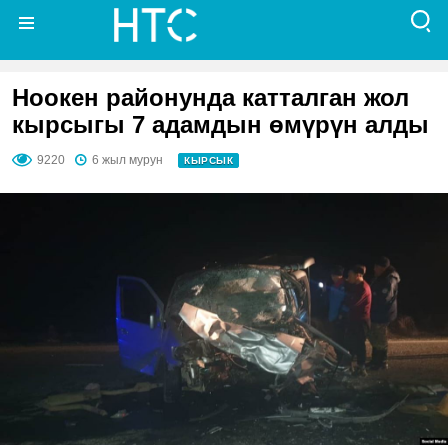
Ноокен районунда катталган жол
кырсыгы 7 адамдын өмүрүн алды
9220
6 жыл мурун
КЫРСЫК