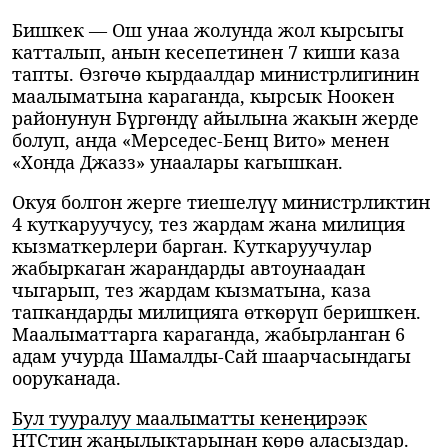
Бишкек — Ош унаа жолунда жол кырсыгы
катталып, анын кесепетинен 7 киши каза
тапты. Өзгөчө кырдаалдар министрлигинин
маалыматына караганда, кырсык Ноокен
районунун Бүргөндү айылына жакын жерде
болуп, анда «Мерседес-Бенц Вито» менен
«Хонда Джазз» унаалары кагышкан.
Окуя болгон жерге тиешелүү министрликтин
4 куткаруучусу, тез жардам жана милиция
кызматкерлери барган. Куткаруучулар
жабыркаган жарандарды автоунаадан
чыгарып, тез жардам кызматына, каза
тапкандарды милицияга өткөрүп беришкен.
Маалыматтарга караганда, жабырланган 6
адам учурда Шамалды-Сай шаарчасындагы
ооруканада.
Бул тууралуу маалыматты кенеңирээк
НТСтин жаңылыктарынан көрө аласыздар.