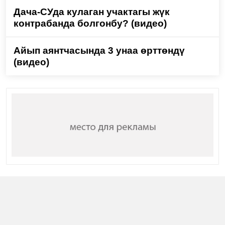
Дача-СУда кулаган учактагы жүк
контрабанда болгонбу? (видео)
Айып аянтчасында 3 унаа өрттөндү
(видео)