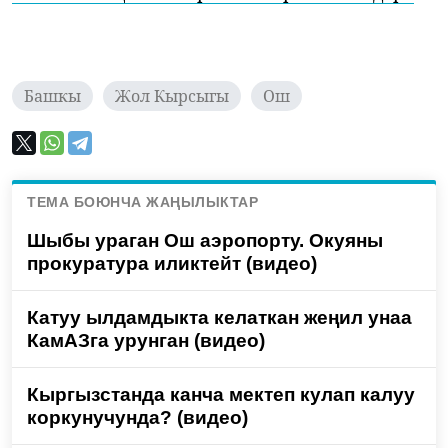
Башкы
Жол Кырсыгы
Ош
ТЕМА БОЮНЧА ЖАҢЫЛЫКТАР
Шыбы ураган Ош аэропорту. Окуяны
прокуратура иликтейт (видео)
Катуу ылдамдыкта келаткан жеңил унаа
КамАЗга урунган (видео)
Кыргызстанда канча мектеп кулап калуу
коркунучунда? (видео)