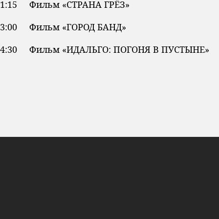
1:15 Фильм «СТРАНА ГРЁЗ»
3:00 Фильм «ГОРОД БАНД»
4:30 Фильм «ИДАЛЬГО: ПОГОНЯ В ПУСТЫНЕ»
Башкы бет
Жаңылыктар
Долбоорлор
Көрсөтүүлөр программасы
Биз жөнүндө
Жарнама