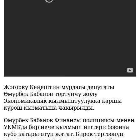
Жогорку Кеңештин мурдагы депутаты
Өмүрбек Бабанов төртүнчү жолу
Экономикалык кылмыштуулукка каршы
күрөш кызматына чакырылды.
Өмүрбек Бабанов Финансы полициясы менен
УКМКда бир нече кылмыш иштери боюнча
күбө катары өтүп жатат. Бирок тергөөнүн