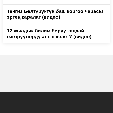
Теңгиз Бөлтүрүктүн баш коргоо чарасы
эртең каралат (видео)
12 жылдык билим берүү кандай
өзгөрүүлөрдү алып келет? (видео)