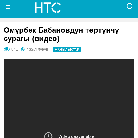
Өмүрбек Бабановдун төртүнчү
сурагы (видео)
841
7 жыл мурун
ЖАҢЫЛЫКТАР