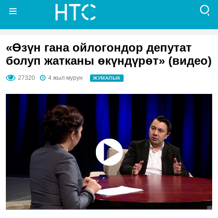
«Өзүн гана ойлогондор депутат
болуп жатканы өкүндүрөт» (видео)
27320
4 жыл мурун
ЖУМАЛЫК