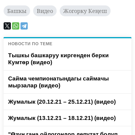
Башкы
Видео
Жогорку Кеңеш
НОВОСТИ ПО ТЕМЕ
Тышкы башкаруу киргенден берки
Кумтөр (видео)
Сайма чемпионатындагы саймачы
мырзалар (видео)
Жумалык (20.12.21 – 25.12.21) (видео)
Жумалык (13.12.21 – 18.12.21) (видео)
"Өзүн гана ойлогондор депутат болуп