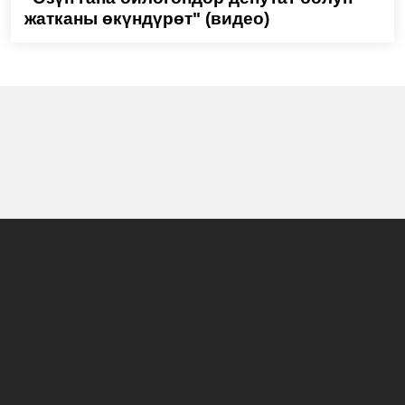
жатканы өкүндүрөт" (видео)
Башкы бет
Жаңылыктар
Долбоорлор
Көрсөтүүлөр программасы
Биз жөнүндө
Жарнама
© 2019 Телеканал НТС