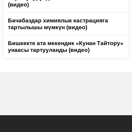
(видео)
Бачабаздар химиялык кастрацияга
тартылышы мүмкүн (видео)
Бишкекте ата мекендик «Кунан Тайтору»
унаасы тартууланды (видео)