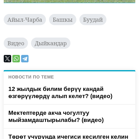
Айыл-Чарба
Башкы
Буудай
Видео
Дыйкандар
НОВОСТИ ПО ТЕМЕ
12 жылдык билим берүү кандай
өзгөрүүлөрдү алып келет? (видео)
Мектептерде акча чогултуу
мыйзамдаштырылабы? (видео)
Төрөт учурунда ичегиси кесилген келин