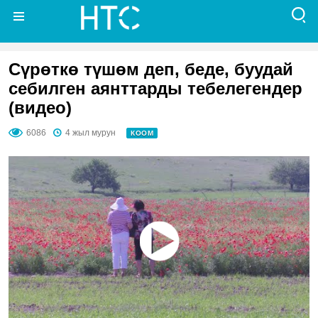
Сүрөткө түшөм деп, беде, буудай
себилген аянттарды тебелегендер
(видео)
6086
4 жыл мурун
КООМ