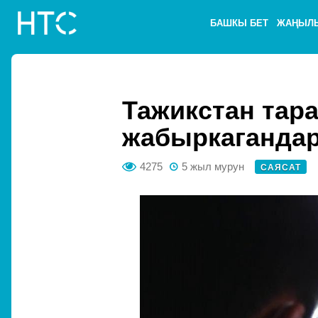
БАШКЫ БЕТ
ЖАҢЫЛ
Тажикстан тара
жабыркагандар
4275
5 жыл мурун
САЯСАТ