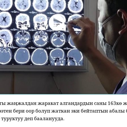
гы жаңжалдан жаракат алгандардын саны 163кө ж
ээтен бери оор болуп жаткан эки бейтаптын абалы
туруктуу деп бааланууда.