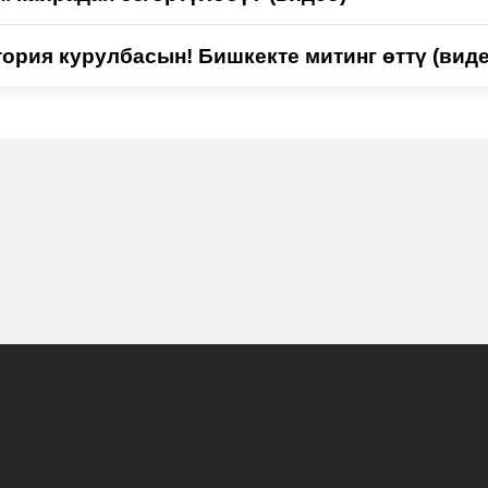
ория курулбасын! Бишкекте митинг өттү (виде