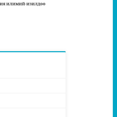
дия илимий-изилдөө