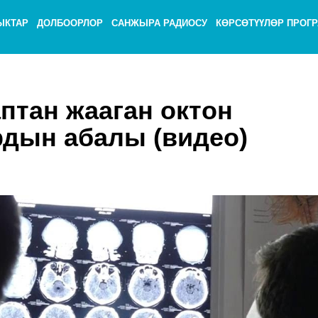
ЫКТАР
ДОЛБООРЛОР
САНЖЫРА РАДИОСУ
КӨРСӨТҮҮЛӨР ПРОГ
птан жааган октон
дын абалы (видео)