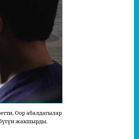
етти. Оор абалдагылар
 бүгүн жакшырды.