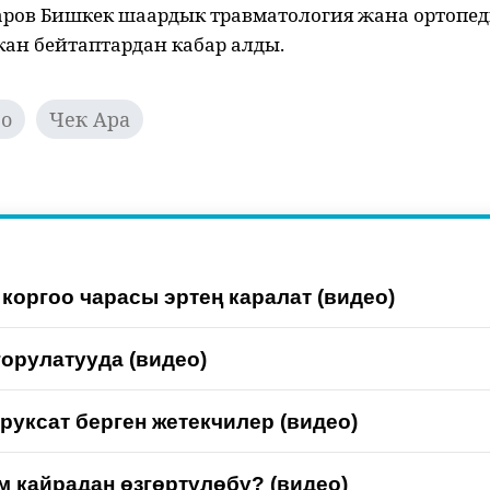
аров Бишкек шаардык травматология жана ортопе
ан бейтаптардан кабар алды.
ео
Чек Ара
 коргоо чарасы эртең каралат (видео)
орулатууда (видео)
уксат берген жетекчилер (видео)
 кайрадан өзгөртүлөбү? (видео)