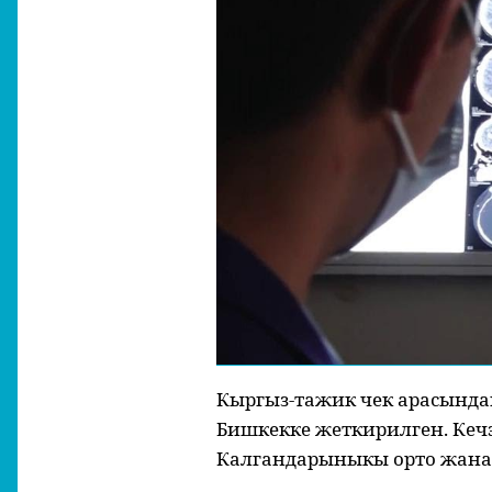
Кыргыз-тажик чек арасында
Бишкекке жеткирилген. Кеч
Калгандарыныкы орто жана 