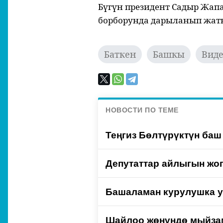
Бүгүн президент Садыр Жап
борборунда дарыланып жатк
Баткен
Башкы
Вид
НОВОСТИ ПО ТЕМЕ
Теңгиз Бөлтүрүктүн баш
Депутаттар айлыгын жог
Башаламан курулушка ур
Шайлоо жөнүндө мыйзам