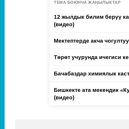
ТЕМА БОЮНЧА ЖАҢЫЛЫКТАР
12 жылдык билим берүү ка
(видео)
Мектептерде акча чогулт
Төрөт учурунда ичегиси ке
Бачабаздар химиялык кас
Бишкекте ата мекендик «К
(видео)