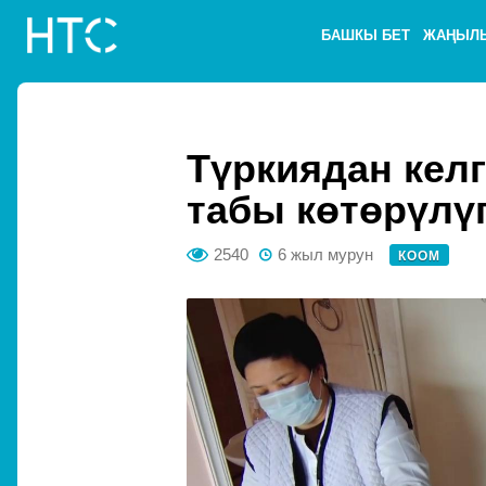
БАШКЫ БЕТ
ЖАҢЫЛ
Түркиядан кел
табы көтөрүлү
2540
6 жыл мурун
КООМ