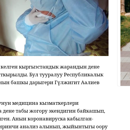
келген кыргызстандык жарандын дене
аткырылды. Бул тууралуу Республикалык
нын башкы дарыгери Гүлжигит Аалиев
унун медицина кызматкерлери
 дене табы жогору экендигин байкашып,
лген. Анын коронавируска кабылган-
биринчи анализ алынып, жыйынтыгы оору