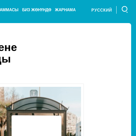
РАММАСЫ
БИЗ ЖӨНҮНДӨ
ЖАРНАМА
РУССКИЙ
ене
ды