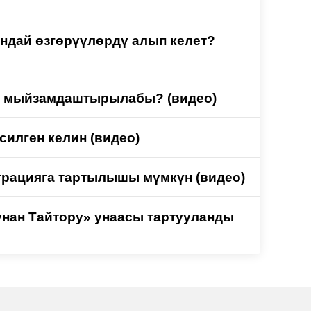
ндай өзгөрүүлөрдү алып келет?
уу мыйзамдаштырылабы? (видео)
силген келин (видео)
трацияга тартылышы мүмкүн (видео)
унан Тайтору» унаасы тартууланды