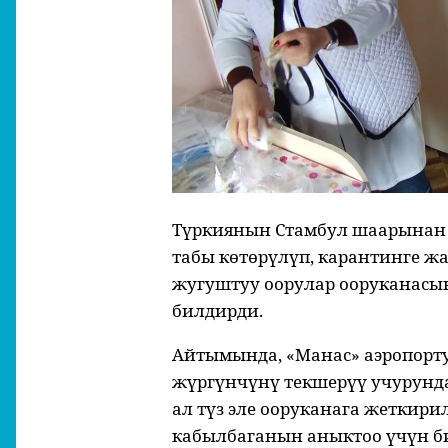
Түркиянын Стамбул шаарынан 
табы көтөрүлүп, карантинге ж
жугуштуу оорулар ооруканасы
билдирди.
Айтымында, «Манас» аэропорт
жүргүнчүнү текшерүү учурунда
ал түз эле ооруканага жеткири
кабылбаганын аныктоо үчүн 