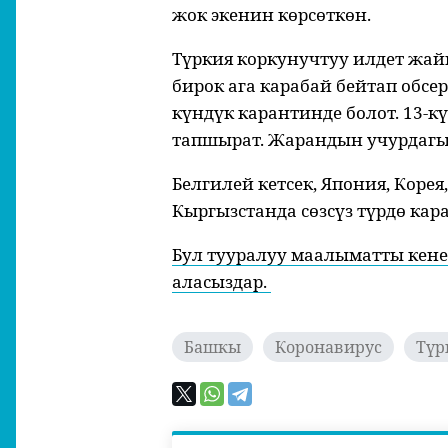
жок экенин көрсөткөн.
Түркия коркунучтуу илдет жай
бирок ага карабай бейтап обсе
күндүк карантинде болот. 13-к
тапшырат. Жарандын учурдагы
Белгилей кетсек, Япония, Коре
Кыргызстанда сөзсүз түрдө кар
Бул тууралуу маалыматты кен
аласыздар.
Башкы
Коронавирус
Түр