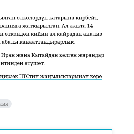
ылган өлкөлөрдүн катарына кирбейт,
рвацияга жаткырылган. Ал жакта 14
үн өткөндөн кийин ал кайрадан анализ
 абалы канааттандырарлык.
я, Иран жана Кытайдан келген жарандар
антинден өтүшөт.
еңирээк НТСтин жаңылыктарынан көрө
кия