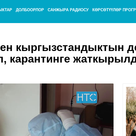
ЫКТАР
ДОЛБООРЛОР
САНЖЫРА РАДИОСУ
КӨРСӨТҮҮЛӨР ПРОГ
ген кыргызстандыктын д
п, карантинге жаткырыл