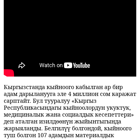
Кыргызстанда кыйноого кабылган ар бир
адам дарыланууга эле 4 миллион сом каражат
сарптайт. Бул тууралуу «Кыргыз
Республикасындагы кыйноолордун укуктук,
медициналык жана социалдык кесепеттери»
деп аталган изилдөөнүн жыйынтыгында
жарыяланды. Белгилүү болгондой, кыйноого
туш болгон 107 адамдын материалдык