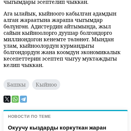
чыгымдары эсептелип чыккан.
Ага ылайык, кыйноого кабылган адамдын
алган жараатына жараша чыгымдар
бөлүнгөн. Адистердин айтымында, жыл
сайын кыйноолорго дуушар болгондорго
миллиондогон кенемте төлөнөт. Мындан
улам, кыйноолордун курмандыгы
болгондордун жана коомдун экономикалык
кесепеттерин эсептеп чыгуу муктаждыгы
келип чыккан.
Башкы
Кыйноо
НОВОСТИ ПО ТЕМЕ
Окуучу кыздарды коркуткан жаран