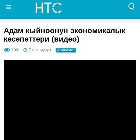
Адам кыйноонун экономикалык
кесепеттери (видео)
1091
7 жыл мурун
КЫЛМЫШ