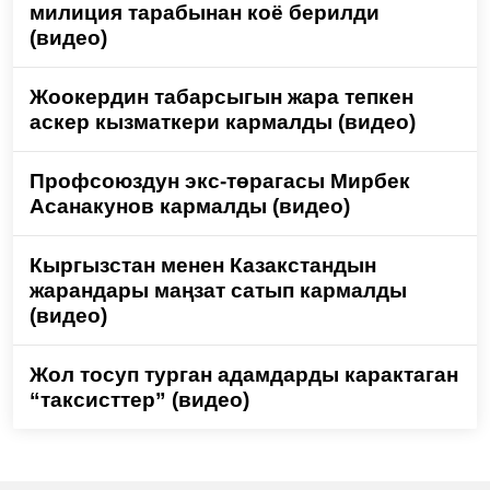
милиция тарабынан коё берилди
(видео)
Жоокердин табарсыгын жара тепкен
аскер кызматкери кармалды (видео)
Профсоюздун экс-төрагасы Мирбек
Асанакунов кармалды (видео)
Кыргызстан менен Казакстандын
жарандары маңзат сатып кармалды
(видео)
Жол тосуп турган адамдарды карактаган
“таксисттер” (видео)