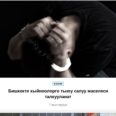
КООМ
Бишкекте кыйноолорго тыюу салуу маселеси
талкууланат
7 жыл мурун