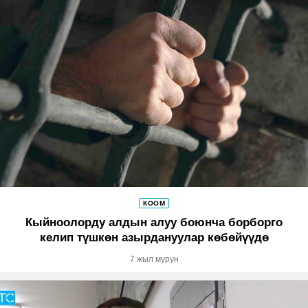
КООМ
Кыйноолорду алдын алуу боюнча борборго
келип түшкөн азырдануулар көбөйүүдө
7 жыл мурун