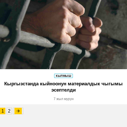
КЫЛМЫШ
Кыргызстанда кыйноонун материалдык чыгымы
эсептелди
7 жыл мурун
1
2