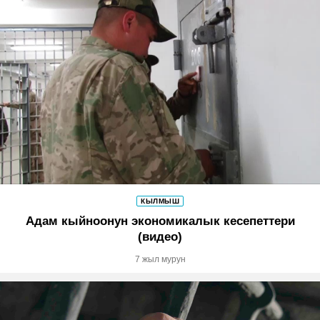
КЫЛМЫШ
Адам кыйноонун экономикалык кесепеттери
(видео)
7 жыл мурун