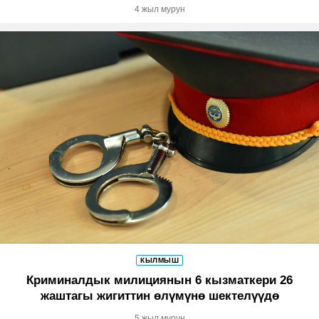
4 жыл мурун
КЫЛМЫШ
Криминалдык милициянын 6 кызматкери 26
жаштагы жигиттин өлүмүнө шектелүүдө
5 жыл мурун