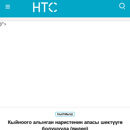
)">
КЫЛМЫШ
Кыйноого алынган наристенин апасы шектүүгө
болушууда (видео)