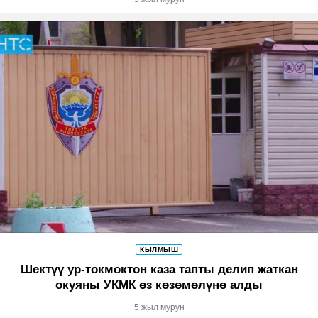
КЫЛМЫШ
Шектүү ур-токмоктон каза тапты делип жаткан
окуяны УКМК өз көзөмөлүнө алды
5 жыл мурун