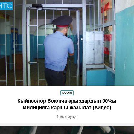
КООМ
Кыйноолор боюнча арыздардын 90%ы
милицияга каршы жазылат (видео)
7 жыл мурун