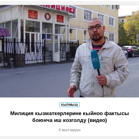
КЫЛМЫШ
Милиция кызматкерлерине кыйноо фактысы
боюнча иш козголду (видео)
6 жыл мурун