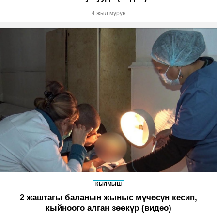
4 жыл мурун
КЫЛМЫШ
2 жаштагы баланын жыныс мүчөсүн кесип,
кыйноого алган зөөкүр (видео)