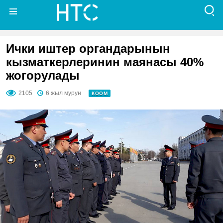
Ички иштер органдарынын
кызматкерлеринин маянасы 40%
жогорулады
2105
6 жыл мурун
КООМ