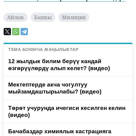
Айлык
Башкы
Милиция
ТЕМА БОЮНЧА ЖАҢЫЛЫКТАР
12 жылдык билим берүү кандай
өзгөрүүлөрдү алып келет? (видео)
Мектептерде акча чогултуу
мыйзамдаштырылабы? (видео)
Төрөт учурунда ичегиси кесилген келин
(видео)
Бачабаздар химиялык кастрацияга