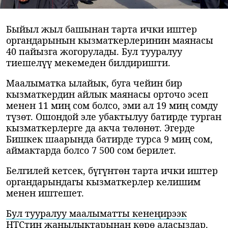
Быйыл жыл башынан тарта ички иштер
органдарынын кызматкерлеринин маянасы
40 пайызга жогорулады. Бул тууралуу
тиешелүү мекемеден билдиришти.
Маалыматка ылайык, буга чейин бир
кызматкердин айлык маянасы орточо эсеп
менен 11 миң сом болсо, эми ал 19 миң сомду
түзөт. Ошондой эле убактылуу батирде турган
кызматкерлерге да акча төлөнөт. Эгерде
Бишкек шаарында батирде турса 9 миң сом,
аймактарда болсо 7 500 сом берилет.
Белгилей кетсек, бүгүнтөн тарта ички иштер
органдарындагы кызматкерлер келишим
менен иштешет.
Бул тууралуу маалыматты кенеңирээк
НТСтин жаңылыктарынан көрө аласыздар.