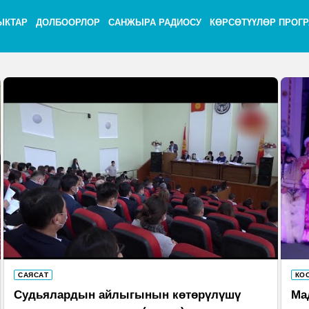
ЫКТАР
ДОЛБООРЛОР
САНЖЫРА РАДИОСУ
КӨРСӨТҮҮЛӨР ПРОГ
САЯСАТ
КО
Судьялардын айлыгынын көтөрүлүшү
Ма