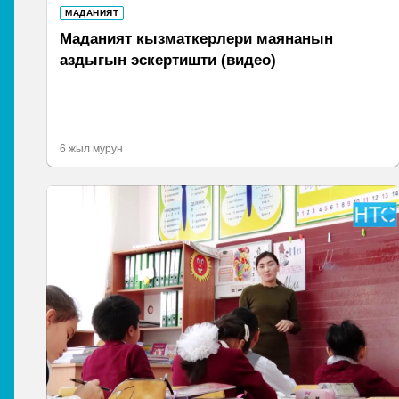
МАДАНИЯТ
Маданият кызматкерлери маянанын
аздыгын эскертишти (видео)
6 жыл мурун