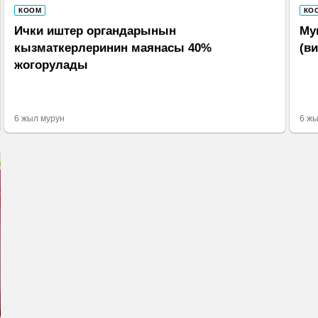
КООМ
КО
Ички иштер органдарынын
Му
кызматкерлеринин маянасы 40%
(в
жогорулады
6 жыл мурун
6 жы