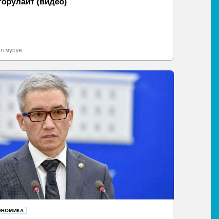
горулайт (видео)
л мурун
ОНОМИКА