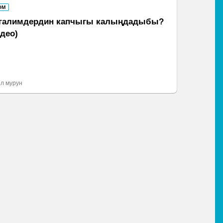
ОМ
галимдердин капчыгы калыңдадыбы?
идео)
л мурун