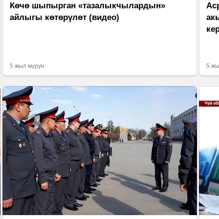
Көчө шыпырган «тазалыкчылардын»
Ас
айлыгы көтөрүлөт (видео)
ак
ке
5 жыл мурун
5 жы