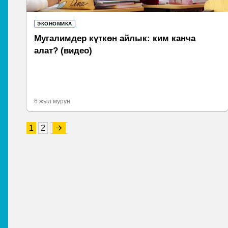
ЭКОНОМИКА
Мугалимдер күткөн айлык: ким канча
алат? (видео)
6 жыл мурун
1
2