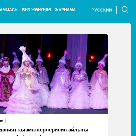
РАММАСЫ
БИЗ ЖӨНҮНДӨ
ЖАРНАМА
РУССКИЙ
ОМ
даният кызматкерлеринин айлыгы