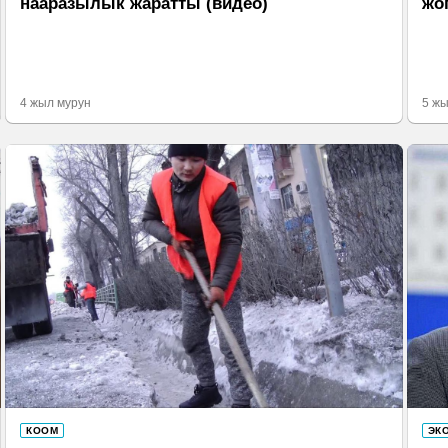
нааразылык жаратты (видео)
жо
4 жыл мурун
5 жы
КООМ
ЭК