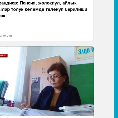
рандиев: Пенсия, жөлөкпул, айлык
ылар толук көлөмдө төлөнүп берилиши
рек
л мурун