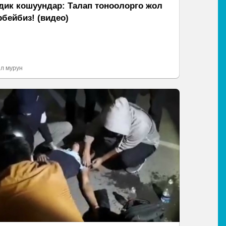
дик кошуундар: Талап тоноолорго жол
рбейбиз! (видео)
л мурун