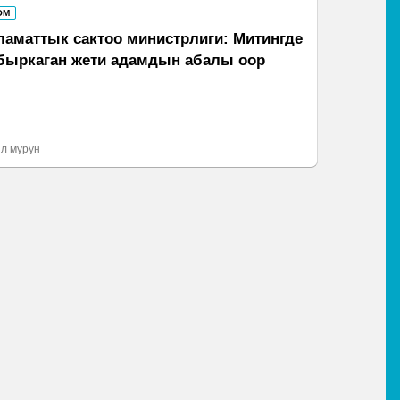
ОМ
ламаттык сактоо министрлиги: Митингде
быркаган жети адамдын абалы оор
л мурун