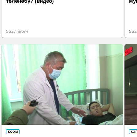
төлөнөбү? (видео)
му
5 жыл мурун
5 жы
КООМ
КО