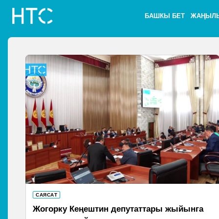
БАШКЫ БЕТ
ЖАҢЫЛ
САЯСАТ
Жогорку Кеңештин депутаттары жыйынга