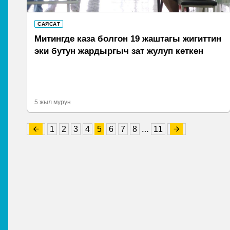
САЯСАТ
Митингде каза болгон 19 жаштагы жигиттин
эки бутун жардыргыч зат жулуп кеткен
5 жыл мурун
…
1
2
3
4
5
6
7
8
11