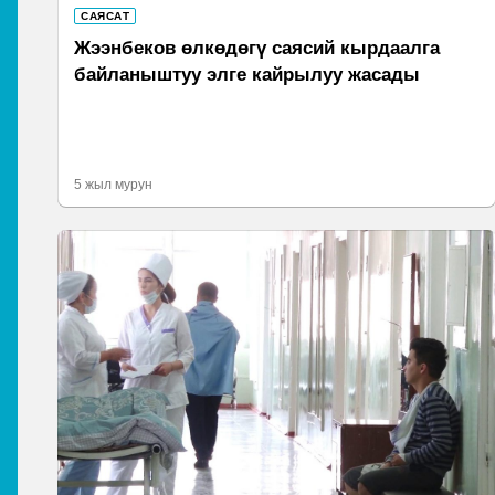
САЯСАТ
Жээнбеков өлкөдөгү саясий кырдаалга
байланыштуу элге кайрылуу жасады
5 жыл мурун