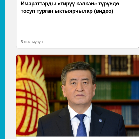
Имараттарды «тирүү калкан» түрүндө
тосуп турган ыктыярчылар (видео)
5 жыл мурун