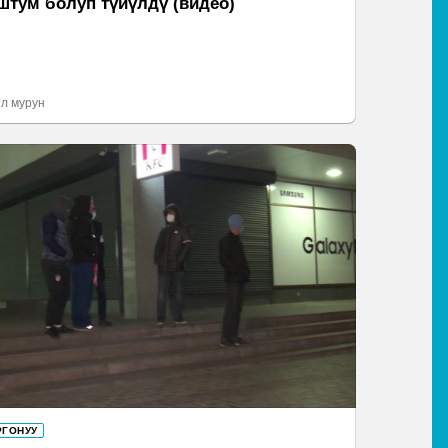
штум болуп түйүлдү (видео)
л мурун
РГОНУУ