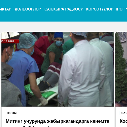
ЫКТАР
ДОЛБООРЛОР
САНЖЫРА РАДИОСУ
КӨРСӨТҮҮЛӨР ПРОГ
КООМ
СА
Митинг учурунда жабыркагандарга кенемте
Ко