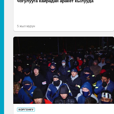
чогулууга кайрадан аракет кылууда
5 жыл мурун
КОРГОНУУ