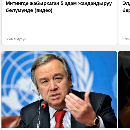
Митингде жабыркаган 5 адам жандандыруу
Эл
бөлүмүндө (видео)
бе
5 жыл мурун
5 жы