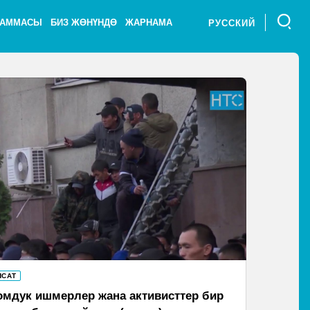
РАММАСЫ
БИЗ ЖӨНҮНДӨ
ЖАРНАМА
РУССКИЙ
ЯСАТ
омдук ишмерлер жана активисттер бир