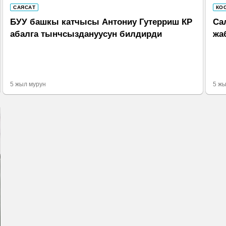
САЯСАТ
КО
БУУ башкы катчысы Антониу Гутерриш КР
Са
абалга тынчсыздануусун билдирди
жа
5 жыл мурун
5 жы