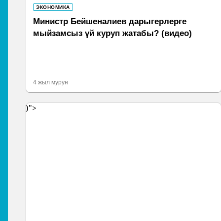
ЭКОНОМИКА
Министр Бейшеналиев дарыгерлерге
мыйзамсыз үй куруп жатабы? (видео)
4 жыл мурун
)">