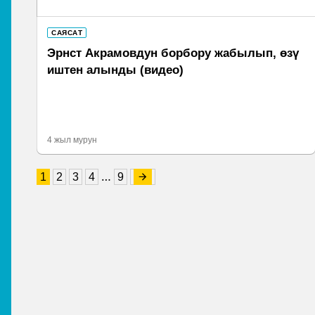
САЯСАТ
Эрнст Акрамовдун борбору жабылып, өзү
иштен алынды (видео)
4 жыл мурун
…
1
2
3
4
9