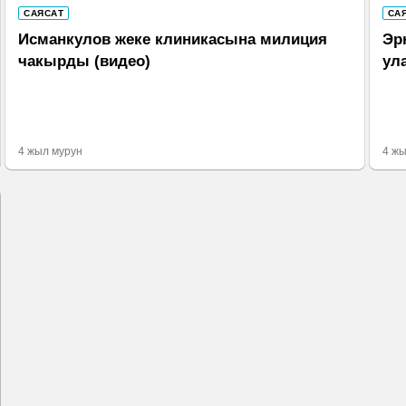
САЯСАТ
СА
Исманкулов жеке клиникасына милиция
Эр
чакырды (видео)
ул
4 жыл мурун
4 жы