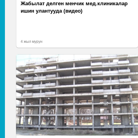
Жабылат делген менчик мед.клиникалар
ишин улантууда (видео)
4 жыл мурун