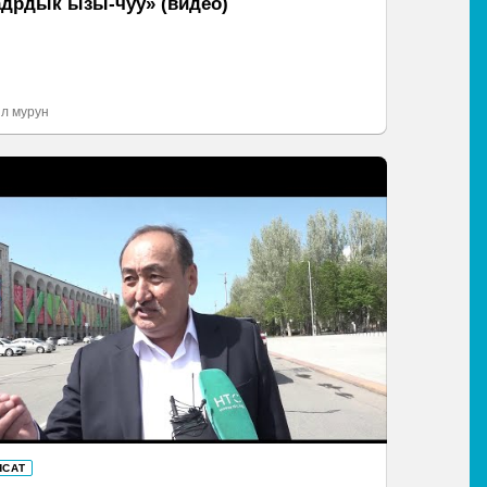
адрдык ызы-чуу» (видео)
л мурун
ЯСАТ