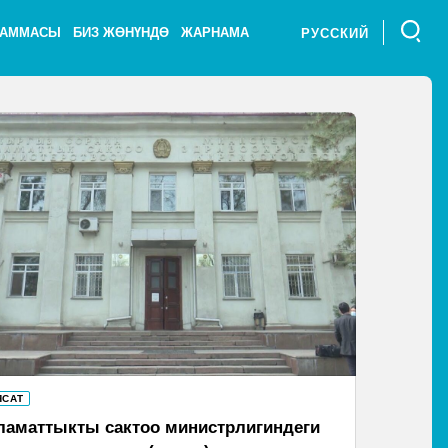
РАММАСЫ
БИЗ ЖӨНҮНДӨ
ЖАРНАМА
РУССКИЙ
ЯСАТ
ламаттыкты сактоо министрлигиндеги