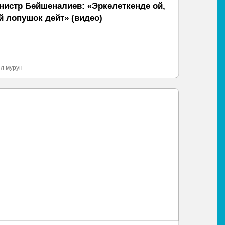
нистр Бейшеналиев: «Эркелеткенде ой,
й лопушок дейт» (видео)
л мурун