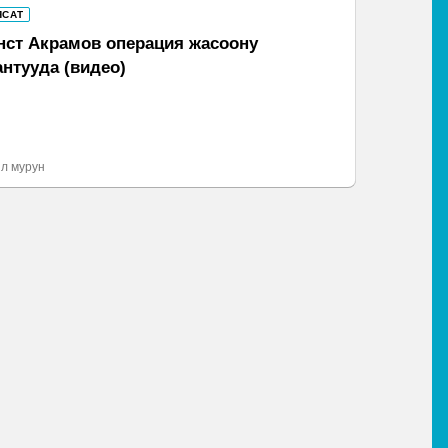
ЯСАТ
нст Акрамов операция жасоону
антууда (видео)
л мурун