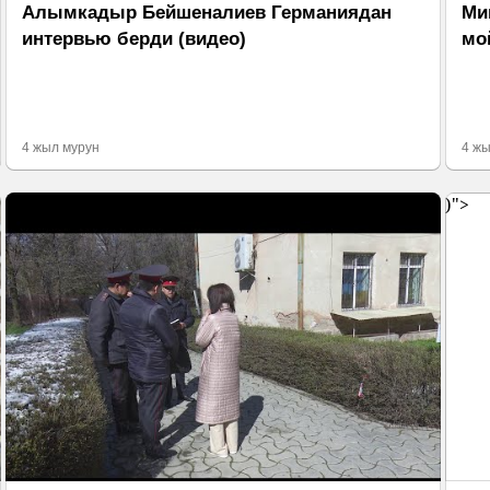
Алымкадыр Бейшеналиев Германиядан
Ми
интервью берди (видео)
мо
4 жыл мурун
4 жы
)">