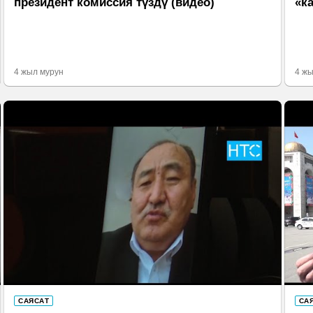
президент комиссия түздү (видео)
«к
4 жыл мурун
4 жы
САЯСАТ
СА