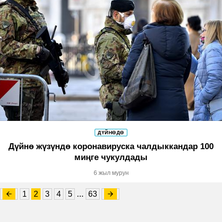
ДҮЙНӨДӨ
Дүйнө жүзүндө коронавируска чалдыккандар 100
миңге чукулдады
6 жыл мурун
…
1
2
3
4
5
63