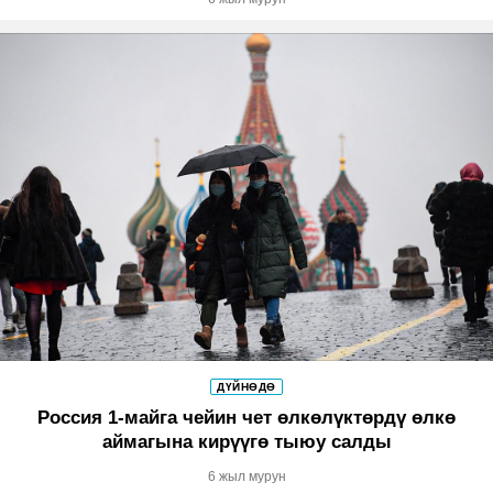
ДҮЙНӨДӨ
Россия 1-майга чейин чет өлкөлүктөрдү өлкө
аймагына кирүүгө тыюу салды
6 жыл мурун