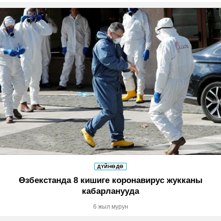
ДҮЙНӨДӨ
Өзбекстанда 8 кишиге коронавирус жукканы
кабарланууда
6 жыл мурун