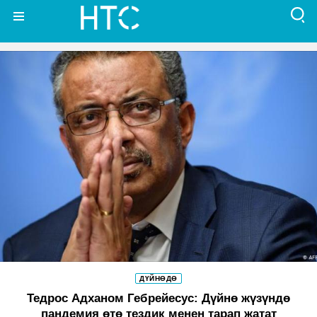
ДҮЙНӨДӨ
Тедрос Адханом Гебрейесус: Дүйнө жүзүндө
пандемия өтө тездик менен тарап жатат