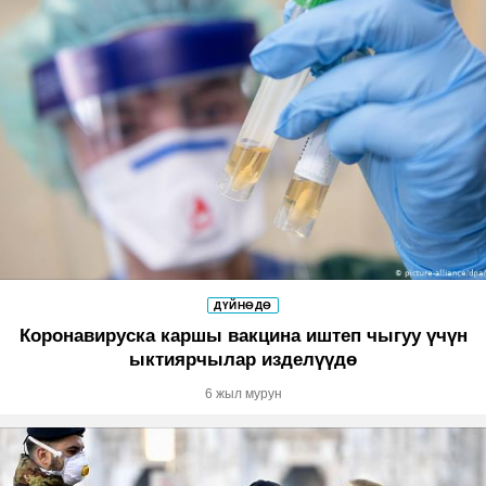
ДҮЙНӨДӨ
Коронавируска каршы вакцина иштеп чыгуу үчүн
ыктиярчылар изделүүдө
6 жыл мурун