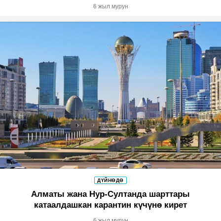
6 жыл мурун
ДҮЙНӨДӨ
Алматы жана Нур-Султанда шарттары
катаалдашкан карантин күчүнө кирет
6 жыл мурун