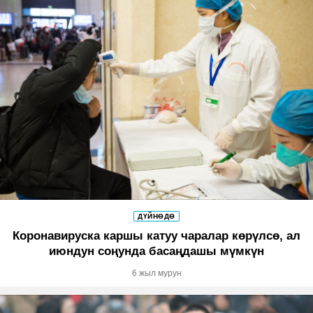
ДҮЙНӨДӨ
Коронавируска каршы катуу чаралар көрүлсө, ал
июндун соңунда басаңдашы мүмкүн
6 жыл мурун