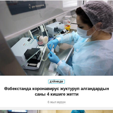
ДҮЙНӨДӨ
Өзбекстанда коронавирус жуктуруп алгандардын
саны 4 кишиге жетти
6 жыл мурун