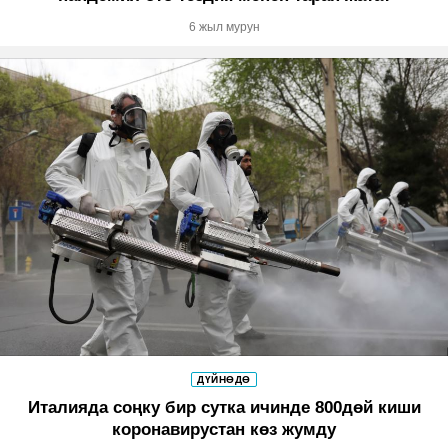
6 жыл мурун
ДҮЙНӨДӨ
Италияда соңку бир сутка ичинде 800дөй киши
коронавирустан көз жумду