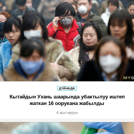
ДҮЙНӨДӨ
Кытайдын Ухань шаарында убактылуу иштеп
жаткан 16 оорукана жабылды
6 жыл мурун