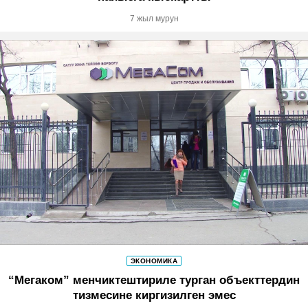
7 жыл мурун
ЭКОНОМИКА
“Мегаком” менчиктештириле турган объекттердин
тизмесине киргизилген эмес