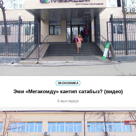
ЭКОНОМИКА
Эми «Мегакомду» кантип сатабыз? (видео)
8 жыл мурун