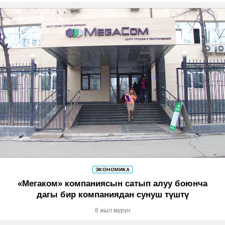
ЭКОНОМИКА
«Мегаком» компаниясын сатып алуу боюнча
дагы бир компаниядан сунуш түштү
8 жыл мурун