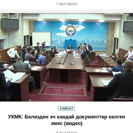
7 жыл мурун
САЯСАТ
УКМК: Белизден эч кандай документтер келген
эмес (видео)
8 жыл мурун