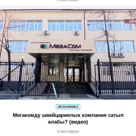
ЭКОНОМИКА
Мегакомду швейцариялык компания сатып
алабы? (видео)
8 жыл мурун