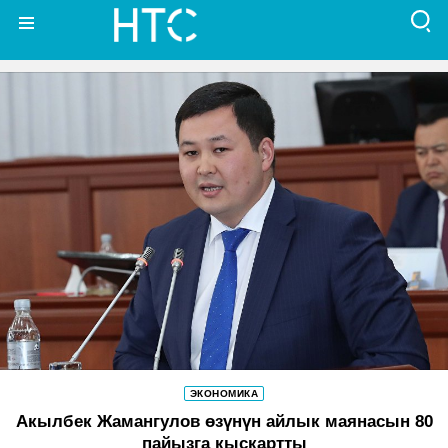
ЭКОНОМИКА
Акылбек Жамангулов өзүнүн айлык маянасын 80
пайызга кыскартты