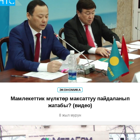
ЭКОНОМИКА
Мамлекеттик мүлктөр максаттуу пайдаланып
жатабы? (видео)
8 жыл мурун