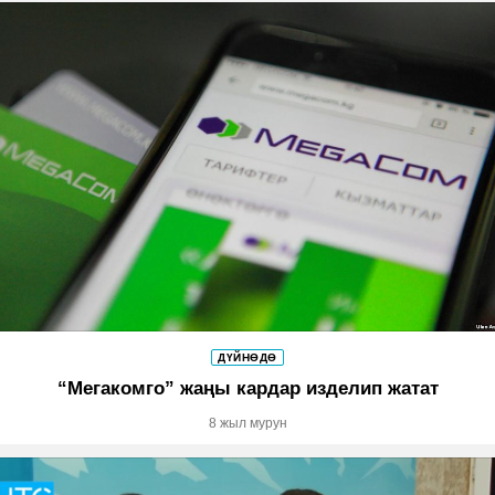
ДҮЙНӨДӨ
“Мегакомго” жаңы кардар изделип жатат
8 жыл мурун